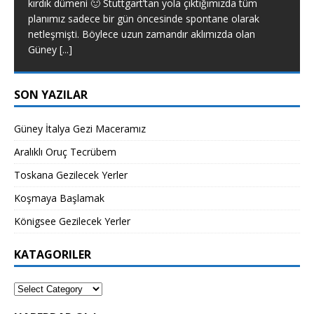
kırdık dümeni 🙂 Stuttgart’tan yola çıktığımızda tüm
planımız sadece bir gün öncesinde spontane olarak
netleşmişti. Böylece uzun zamandır aklımızda olan
Güney
[...]
SON YAZILAR
Güney İtalya Gezi Maceramız
Aralıklı Oruç Tecrübem
Toskana Gezilecek Yerler
Koşmaya Başlamak
Königsee Gezilecek Yerler
KATAGORILER