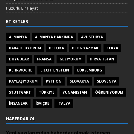
Huzurlu Bir Hayat
ETIKETLER
ALMANYA
ALMANYA HAKKINDA
AVUSTURYA
BABA OLUYORUM
BELÇIKA
BLOG YAZMAK
CEKYA
DUYGULAR
FRANSA
GEZIYORUM
HIRVATISTAN
KEHRWOCHE
LIECHTENSTEIN
LÜKSEMBURG
PAYLAŞIYORUM
PYTHON
SLOVAKYA
SLOVENYA
STUTTGART
TÜRKIYE
YUNANISTAN
ÖĞRENIYORUM
İNSANLAR
İSVIÇRE
İTALYA
HABERDAR OL
Yeni yazılarımdan haberdar olmak istersen