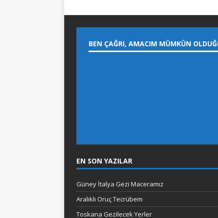
BEN ÇAĞRI, AMACIM MÜMKÜN OLDUĞ
EN SON YAZILAR
Güney İtalya Gezi Maceramız
Aralıklı Oruç Tecrübem
Toskana Gezilecek Yerler