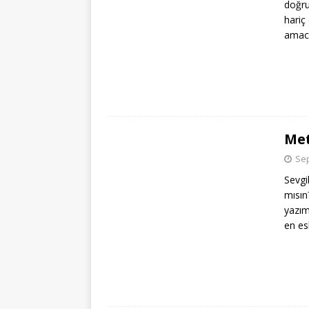
doğru
hariç 
amacı
Me
Sep
Sevgi
mısın
yazım
en es