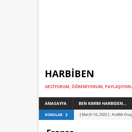
HARBİBEN
GEZİYORUM, ÖĞRENİYORUM, PAYLAŞIYOR
ANASAYFA
BEN KIMIM HARBIDEN…
[ March 16, 2025 ]
Aralıklı Or
KONULAR
[ March 15, 2024 ]
Toskana Gez