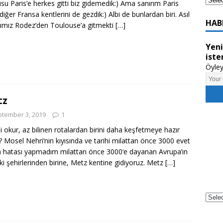
su Paris’e herkes gitti biz gidemedik:) Ama sanırım Paris
diğer Fransa kentlerini de gezdik:) Albi de bunlardan biri. Asıl
HAB
mız Rodez’den Toulouse’a gitmekti
[…]
Yeni
iste
Öyley
tz
tember 3, 2019
1
li okur, az bilinen rotalardan birini daha keşfetmeye hazır
? Mosel Nehri’nin kıyısında ve tarihi milattan önce 3000 evet
 hatası yapmadım milattan önce 3000‘e dayanan Avrupa’ın
ki şehirlerinden birine, Metz kentine gidiyoruz. Metz
[…]
Powe