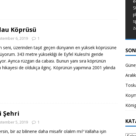
e
de dünyanın ne kadar güzel bir yer
S
olduğunu hatırlatıyor.
[...]
p
s
z
lau Köprüsü
tember 6, 2019
1
 seni, üzerinden taşıt geçen dünyanın en yüksek köprüsüne
SON
üyorum. 343 metre yüksekliği ile Eyfel Kulesi’ni geride
ıyor. Ayrıca rüzgarı da cabası. Bunun yanı sıra köprünün
Güney
 hikayesi de oldukça ilginç. Köprünün yapımına 2001 yılında
Aralı
Toska
Koşm
König
i Şehri
KAT
tember 5, 2019
1
rsin, bir az bilinene daha misafir olalım mı? Vallaha işin