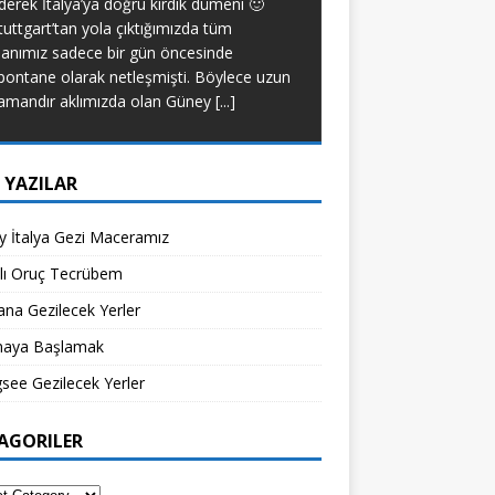
derek İtalya’ya doğru kırdık dümeni 🙂
yapacak bir tip deği
tuttgart’tan yola çıktığımızda tüm
diyet yapmadım. Anca
lanımız sadece bir gün öncesinde
[...]
pontane olarak netleşmişti. Böylece uzun
amandır aklımızda olan Güney
[...]
 YAZILAR
 İtalya Gezi Maceramız
klı Oruç Tecrübem
na Gezilecek Yerler
aya Başlamak
see Gezilecek Yerler
AGORILER