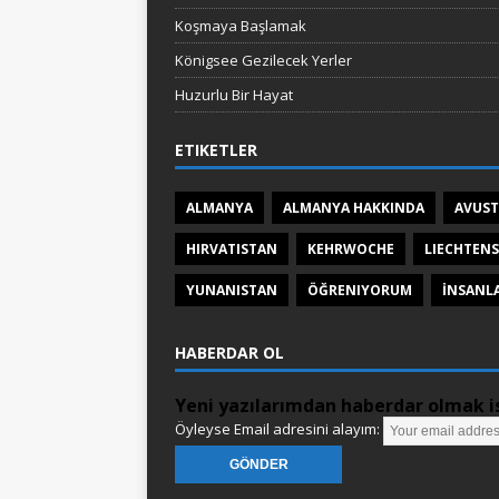
Koşmaya Başlamak
Königsee Gezilecek Yerler
Huzurlu Bir Hayat
ETIKETLER
ALMANYA
ALMANYA HAKKINDA
AVUS
HIRVATISTAN
KEHRWOCHE
LIECHTENS
YUNANISTAN
ÖĞRENIYORUM
İNSANL
HABERDAR OL
Yeni yazılarımdan haberdar olmak is
Öyleyse Email adresini alayım: