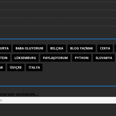
TURYA
BABA OLUYORUM
BELÇIKA
BLOG YAZMAK
CEKYA
TEIN
LÜKSEMBURG
PAYLAŞIYORUM
PYTHON
SLOVAKYA
AR
İSVIÇRE
İTALYA
tersen sevinirim...