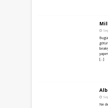
Mil
Sep
Bugün
götür
bırak
yapım
[…]
Alb
Sep
Ne de