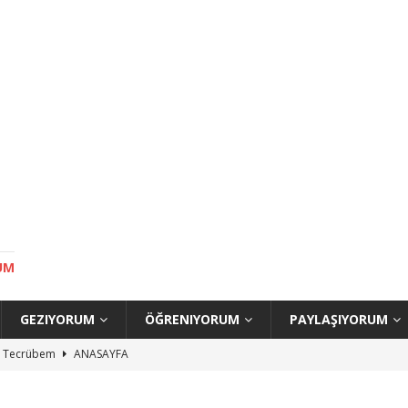
UM
GEZIYORUM
ÖĞRENIYORUM
PAYLAŞIYORUM
uç Tecrübem
ANASAYFA
ilecek Yerler
ANASAYFA