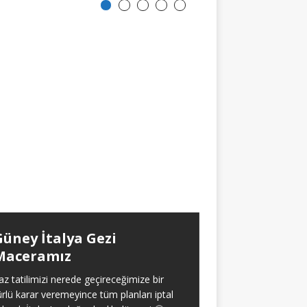
Güney İtalya Gezi
Aralıklı Oru
Maceramız
Yaklaşık olarak 2021 
itibaren aralıksız ola
az tatilimizi nerede geçireceğimize bir
oruç tecrübem hakk
ürlü karar veremeyince tüm planları iptal
verdim. Baştan söyl