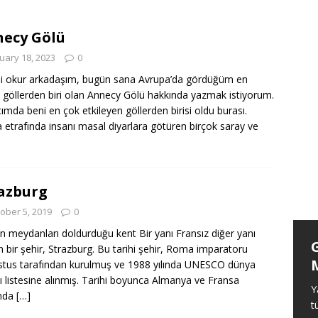
Başlamak
ANASAYFA
ezilecek Yerler
ANASAYFA
ecy Gölü
ezi Maceramız
ANASAYFA
uary 18, 2023
0
li okur arkadaşım, bugün sana Avrupa’da gördüğüm en
 göllerden biri olan Annecy Gölü hakkında yazmak istiyorum.
ımda beni en çok etkileyen göllerden birisi oldu burası.
a etrafında insanı masal diyarlara götüren birçok saray ve
azburg
ober 5, 2019
0
in meydanları doldurduğu kent Bir yanı Fransız diğer yanı
Königsee Gezilecek Yerler
 bir şehir, Strazburg. Bu tarihi şehir, Roma imparatoru
tus tarafından kurulmuş ve 1988 yılında UNESCO dünya
Beni benden alan bir başka yer daha
ı listesine alınmış. Tarihi boyunca Almanya ve Fransa
tanıdım. Königsee pırıl pırıl suyu ve
Y
ında
[…]
etrafındaki dağları ile insana evrende ne
t
kadar küçük olduğunu ve aslında bu haliyle