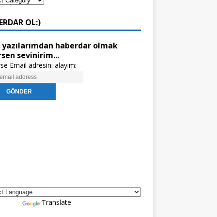
ERDAR OL:)
 yazılarımdan haberdar olmak
rsen sevinirim...
se Email adresini alayım:
red by
Translate