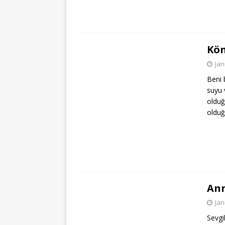
Kön
Jan
Beni 
suyu 
olduğ
olduğ
Ann
Jan
Sevgi