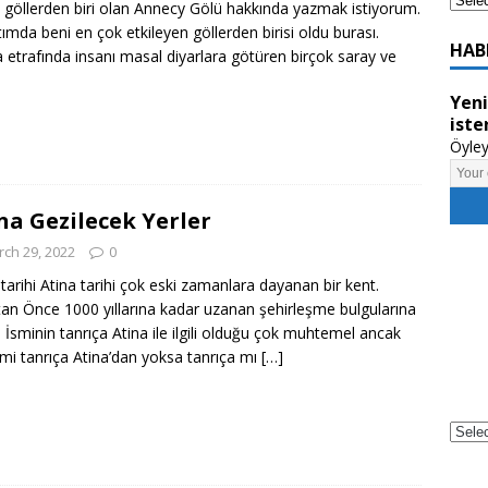
 göllerden biri olan Annecy Gölü hakkında yazmak istiyorum.
ımda beni en çok etkileyen göllerden birisi oldu burası.
HAB
a etrafında insanı masal diyarlara götüren birçok saray ve
Yeni
iste
Öyley
na Gezilecek Yerler
ch 29, 2022
0
 tarihi Atina tarihi çok eski zamanlara dayanan bir kent.
tan Önce 1000 yıllarına kadar uzanan şehirleşme bulgularına
. İsminin tanrıça Atina ile ilgili olduğu çok muhtemel ancak
 mi tanrıça Atina’dan yoksa tanrıça mı
[…]
Powe