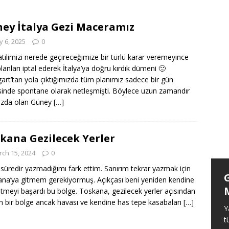
Başlamak
ANASAYFA
ezilecek Yerler
ANASAYFA
ey İtalya Gezi Maceramız
ezi Maceramız
ANASAYFA
 6, 2025
0
atilimizi nerede geçireceğimize bir türlü karar veremeyince
lanları iptal ederek İtalya’ya doğru kırdık dümeni 🙂
gart’tan yola çıktığımızda tüm planımız sadece bir gün
inde spontane olarak netleşmişti. Böylece uzun zamandır
ızda olan Güney
[…]
kana Gezilecek Yerler
ch 15, 2024
0
süredir yazmadığımı fark ettim. Sanırım tekrar yazmak için
Königsee Gezilecek Yerler
na’ya gitmem gerekiyormuş. Açıkçası beni yeniden kendine
etmeyi başardı bu bölge. Toskana, gezilecek yerler açısından
Beni benden alan bir başka yer daha
n bir bölge ancak havası ve kendine has tepe kasabaları
[…]
tanıdım. Königsee pırıl pırıl suyu ve
Y
etrafındaki dağları ile insana evrende ne
t
kadar küçük olduğunu ve aslında bu haliyle