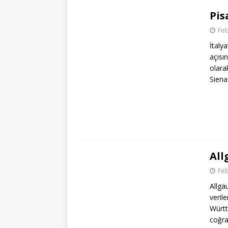
Pis
Feb
İtaly
açısı
olara
Siena 
All
Feb
Allgä
veril
Württ
coğra