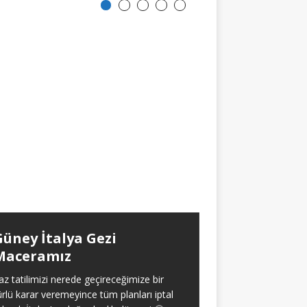
Güney İtalya Gezi
Aralıklı Oru
Maceramız
Yaklaşık olarak 2021 
itibaren aralıksız ola
az tatilimizi nerede geçireceğimize bir
oruç tecrübem hakk
ürlü karar veremeyince tüm planları iptal
verdim. Baştan söyl