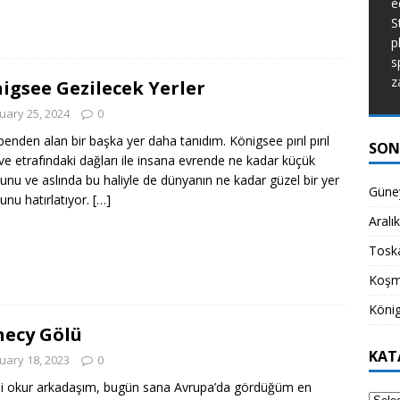
e
de dünyanın ne kadar güzel bir yer
S
olduğunu hatırlatıyor.
[...]
p
s
z
igsee Gezilecek Yerler
uary 25, 2024
0
benden alan bir başka yer daha tanıdım. Königsee pırıl pırıl
SON
ve etrafındaki dağları ile insana evrende ne kadar küçük
unu ve aslında bu haliyle de dünyanın ne kadar güzel bir yer
Güney
unu hatırlatıyor.
[…]
Aralı
Toska
Koşm
König
ecy Gölü
KAT
uary 18, 2023
0
li okur arkadaşım, bugün sana Avrupa’da gördüğüm en