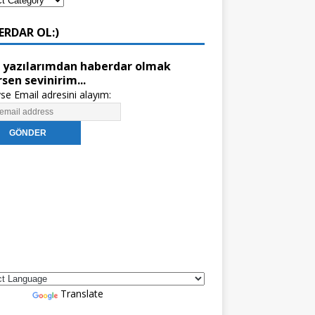
ERDAR OL:)
 yazılarımdan haberdar olmak
rsen sevinirim...
se Email adresini alayım:
red by
Translate