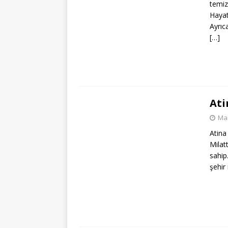
temiz
Hayat
Ayrıc
[…]
Ati
Mar
Atina
Milat
sahip
şehir