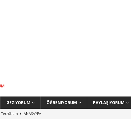
UM
GEZIYORUM
ÖĞRENIYORUM
PAYLAŞIYORUM
uç Tecrübem
ANASAYFA
ilecek Yerler
ANASAYFA