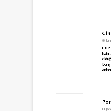
Cin
Jan
Uzun 
hatır
oldu
Dünya
anlam
Por
Jan