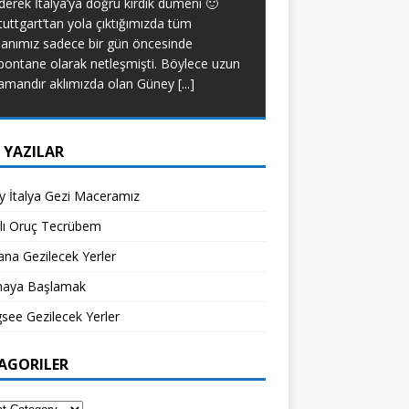
derek İtalya’ya doğru kırdık dümeni 🙂
yapacak bir tip deği
tuttgart’tan yola çıktığımızda tüm
diyet yapmadım. Anca
lanımız sadece bir gün öncesinde
[...]
pontane olarak netleşmişti. Böylece uzun
amandır aklımızda olan Güney
[...]
 YAZILAR
 İtalya Gezi Maceramız
klı Oruç Tecrübem
na Gezilecek Yerler
aya Başlamak
see Gezilecek Yerler
AGORILER