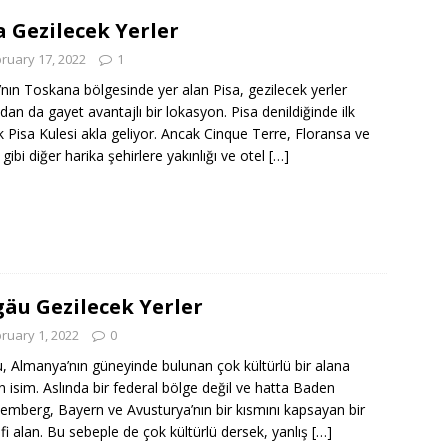
a Gezilecek Yerler
ruary 17, 2022
1
a’nın Toskana bölgesinde yer alan Pisa, gezilecek yerler
ndan da gayet avantajlı bir lokasyon. Pisa denildiğinde ilk
k Pisa Kulesi akla geliyor. Ancak Cinque Terre, Floransa ve
gibi diğer harika şehirlere yakınlığı ve otel
[…]
gäu Gezilecek Yerler
ruary 1, 2022
0
u, Almanya’nın güneyinde bulunan çok kültürlü bir alana
en isim. Aslında bir federal bölge değil ve hatta Baden
emberg, Bayern ve Avusturya’nın bir kısmını kapsayan bir
fi alan. Bu sebeple de çok kültürlü dersek, yanlış
[…]