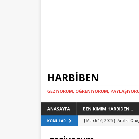
HARBİBEN
GEZİYORUM, ÖĞRENİYORUM, PAYLAŞIYOR
ANASAYFA
BEN KIMIM HARBIDEN…
[ March 16, 2025 ]
Aralıklı Or
KONULAR
[ March 15, 2024 ]
Toskana Gez