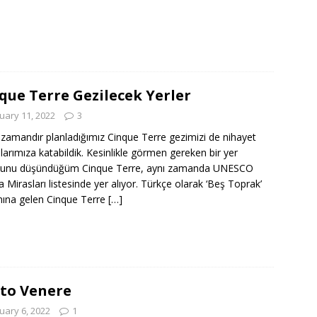
que Terre Gezilecek Yerler
uary 11, 2022
3
zamandır planladığımız Cinque Terre gezimizi de nihayet
alarımıza katabildik. Kesinlikle görmen gereken bir yer
ğunu düşündüğüm Cinque Terre, aynı zamanda UNESCO
 Mirasları listesinde yer alıyor. Türkçe olarak ‘Beş Toprak’
ına gelen Cinque Terre
[…]
to Venere
uary 6, 2022
1