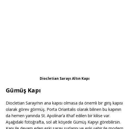
Diocletian Sarayı Altın Kapı
Gümüş Kapı
Diocletian Sarayı’nın ana kapısı olmasa da önemli bir giriş kapısı
olarak görev görmüş. Porta Oriantalis olarak bilinen bu kapının
da hemen yanında St. Apolinar’a ithaf edilen bir kilise var.
Aşağıdaki fotoğrafta, sol alt köşede Gümüş Kapıyı görebilirsin.
Kapı ile devam eden eski saray surlarını ve eski şehir ile modern