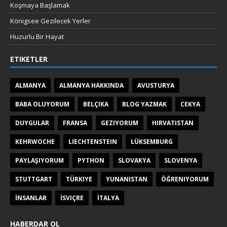
Koşmaya Başlamak
Königsee Gezilecek Yerler
Huzurlu Bir Hayat
ETIKETLER
ALMANYA
ALMANYA HAKKINDA
AVUSTURYA
BABA OLUYORUM
BELÇIKA
BLOG YAZMAK
CEKYA
DUYGULAR
FRANSA
GEZIYORUM
HIRVATISTAN
KEHRWOCHE
LIECHTENSTEIN
LÜKSEMBURG
PAYLAŞIYORUM
PYTHON
SLOVAKYA
SLOVENYA
STUTTGART
TÜRKIYE
YUNANISTAN
ÖĞRENIYORUM
İNSANLAR
İSVIÇRE
İTALYA
HABERDAR OL