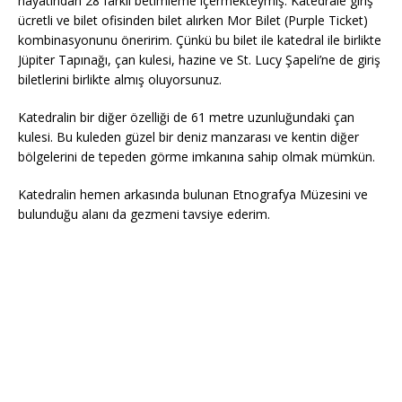
hayatından 28 farklı betimleme içermekteymiş. Katedrale giriş
ücretli ve bilet ofisinden bilet alırken Mor Bilet (Purple Ticket)
kombinasyonunu öneririm. Çünkü bu bilet ile katedral ile birlikte
Jüpiter Tapınağı, çan kulesi, hazine ve St. Lucy Şapeli’ne de giriş
biletlerini birlikte almış oluyorsunuz.
Katedralin bir diğer özelliği de 61 metre uzunluğundaki çan
kulesi. Bu kuleden güzel bir deniz manzarası ve kentin diğer
bölgelerini de tepeden görme imkanına sahip olmak mümkün.
Katedralin hemen arkasında bulunan Etnografya Müzesini ve
bulunduğu alanı da gezmeni tavsiye ederim.