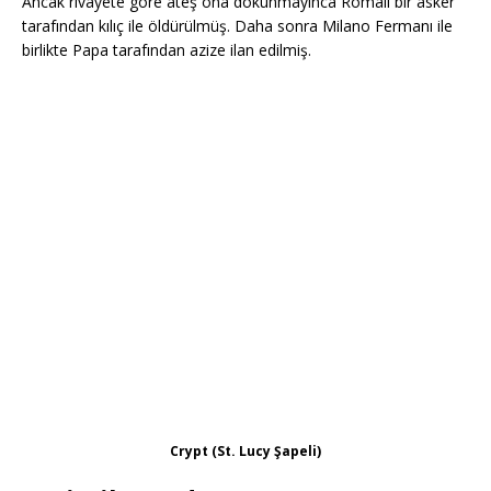
Ancak rivayete göre ateş ona dokunmayınca Romalı bir asker
tarafından kılıç ile öldürülmüş. Daha sonra Milano Fermanı ile
birlikte Papa tarafından azize ilan edilmiş.
Crypt (St. Lucy Şapeli)