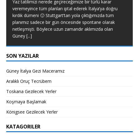
 karar
Yaklaşık olarak 2021 yılının Aralık ayından itibaren
’ya doğru
aralıksız olarak edindiğim aralıklı oruç tecrübem ha
zda tüm
yazmaya karar verdim. Baştan söyleyeyim, ben diy
 olarak
yapacak bir tip değilim ve bugüne kadar hiç diyet
a olan
yapmadım. Ancak bir gün, internette
[...]
SON YAZILAR
Güney İtalya Gezi Maceramız
Aralıklı Oruç Tecrübem
Toskana Gezilecek Yerler
Koşmaya Başlamak
Königsee Gezilecek Yerler
KATAGORILER