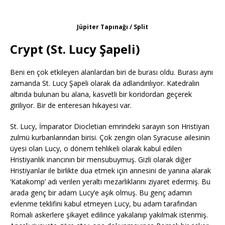
Jüpiter Tapınağı / Split
Crypt (St. Lucy Şapeli)
Beni en çok etkileyen alanlardan biri de burası oldu. Burası aynı
zamanda St. Lucy Şapeli olarak da adlandırılıyor. Katedralin
altında bulunan bu alana, kasvetli bir koridordan geçerek
giriliyor. Bir de enteresan hikayesi var.
St. Lucy, İmparator Diocletian emrindeki sarayın son Hristiyan
zulmü kurbanlarından birisi. Çok zengin olan Syracuse ailesinin
üyesi olan Lucy, o dönem tehlikeli olarak kabul edilen
Hristiyanlık inancının bir mensubuymuş. Gizli olarak diğer
Hristiyanlar ile birlikte dua etmek için annesini de yanına alarak
‘Katakomp’ adı verilen yeraltı mezarlıklarını ziyaret edermiş. Bu
arada genç bir adam Lucy’e aşık olmuş. Bu genç adamın
evlenme teklifini kabul etmeyen Lucy, bu adam tarafından
Romalı askerlere şikayet edilince yakalanıp yakılmak istenmiş.