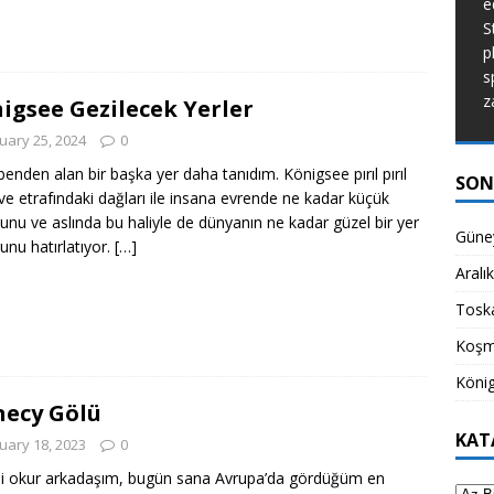
e
de dünyanın ne kadar güzel bir yer
S
olduğunu hatırlatıyor.
[...]
p
s
z
igsee Gezilecek Yerler
uary 25, 2024
0
benden alan bir başka yer daha tanıdım. Königsee pırıl pırıl
SON
ve etrafındaki dağları ile insana evrende ne kadar küçük
unu ve aslında bu haliyle de dünyanın ne kadar güzel bir yer
Güney
unu hatırlatıyor.
[…]
Aralı
Toska
Koşm
König
ecy Gölü
KAT
uary 18, 2023
0
li okur arkadaşım, bugün sana Avrupa’da gördüğüm en