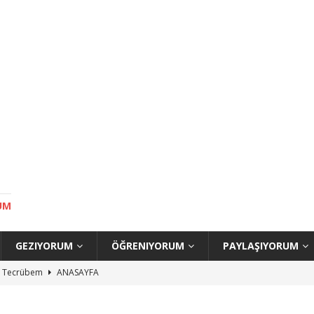
UM
GEZIYORUM
ÖĞRENIYORUM
PAYLAŞIYORUM
uç Tecrübem
ANASAYFA
ilecek Yerler
ANASAYFA