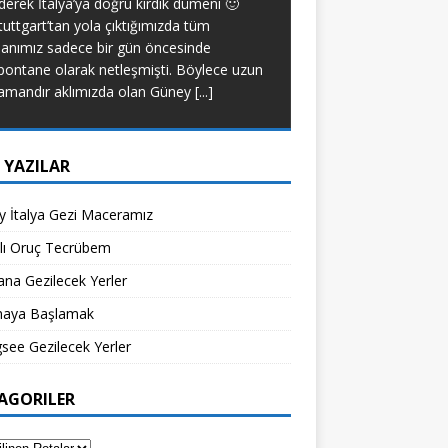
derek İtalya’ya doğru kırdık dümeni 🙂
yapacak bir tip deği
tuttgart’tan yola çıktığımızda tüm
diyet yapmadım. Anca
lanımız sadece bir gün öncesinde
[...]
pontane olarak netleşmişti. Böylece uzun
amandır aklımızda olan Güney
[...]
 YAZILAR
 İtalya Gezi Maceramız
klı Oruç Tecrübem
na Gezilecek Yerler
aya Başlamak
see Gezilecek Yerler
AGORILER