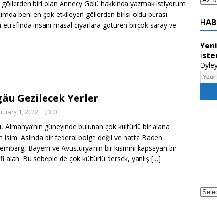
 göllerden biri olan Annecy Gölü hakkında yazmak istiyorum.
ımda beni en çok etkileyen göllerden birisi oldu burası.
HAB
a etrafında insanı masal diyarlara götüren birçok saray ve
Yeni
iste
Öyley
gäu Gezilecek Yerler
ruary 1, 2022
0
u, Almanya’nın güneyinde bulunan çok kültürlü bir alana
en isim. Aslında bir federal bölge değil ve hatta Baden
emberg, Bayern ve Avusturya’nın bir kısmını kapsayan bir
fi alan. Bu sebeple de çok kültürlü dersek, yanlış
[…]
Powe