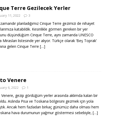
que Terre Gezilecek Yerler
uary 11, 2022
3
zamandır planladığımız Cinque Terre gezimizi de nihayet
alarımıza katabildik. Kesinlikle görmen gereken bir yer
ğunu düşündüğüm Cinque Terre, aynı zamanda UNESCO
 Mirasları listesinde yer alıyor. Türkçe olarak ‘Beş Toprak’
ına gelen Cinque Terre
[…]
to Venere
uary 6, 2022
1
 Venere, gezip gördüğüm yerler arasında aklımda kalan bir
oldu. Aslında Pisa ve Toskana bölgesini gezmek için yola
ştık. Ancak hem fazladan birkaç günümüz daha olması hem
oskana hava durumunun yağmur göstermesi sebebiyle,
[…]