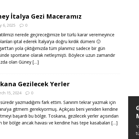
Başlamak
ANASAYFA
ezilecek Yerler
ANASAYFA
ey İtalya Gezi Maceramız
ezi Maceramız
ANASAYFA
 6, 2025
0
atilimizi nerede geçireceğimize bir türlü karar veremeyince
lanları iptal ederek İtalya’ya doğru kırdık dümeni 🙂
gart’tan yola çıktığımızda tüm planımız sadece bir gün
inde spontane olarak netleşmişti. Böylece uzun zamandır
ızda olan Güney
[…]
kana Gezilecek Yerler
ch 15, 2024
0
süredir yazmadığımı fark ettim. Sanırım tekrar yazmak için
Königsee Gezilecek Yerler
na’ya gitmem gerekiyormuş. Açıkçası beni yeniden kendine
etmeyi başardı bu bölge. Toskana, gezilecek yerler açısından
Beni benden alan bir başka yer daha
n bir bölge ancak havası ve kendine has tepe kasabaları
[…]
tanıdım. Königsee pırıl pırıl suyu ve
Y
etrafındaki dağları ile insana evrende ne
t
kadar küçük olduğunu ve aslında bu haliyle