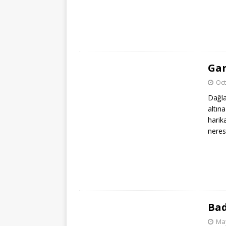
Gar
Oct
Dağla
altın
harika
neres
Bad
May