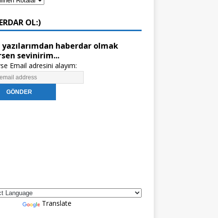
ERDAR OL:)
 yazılarımdan haberdar olmak
rsen sevinirim...
se Email adresini alayım:
red by
Translate