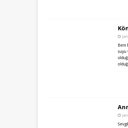
Kön
Jan
Beni 
suyu 
olduğ
olduğ
Ann
Jan
Sevgi