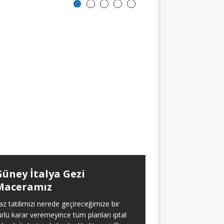
Güney İtalya Gezi
Aralıklı Oru
Maceramız
Yaklaşık olarak 2021 
itibaren aralıksız ola
az tatilimizi nerede geçireceğimize bir
oruç tecrübem hakk
ürlü karar veremeyince tüm planları iptal
verdim. Baştan söyl