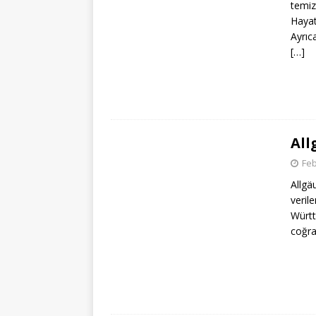
temiz
Hayat
Ayrıc
[…]
All
Feb
Allgä
veril
Württ
coğra