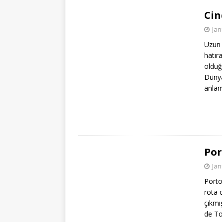
Cin
Jan
Uzun 
hatır
oldu
Dünya
anlam
Por
Jan
Porto
rota 
çıkmı
de T