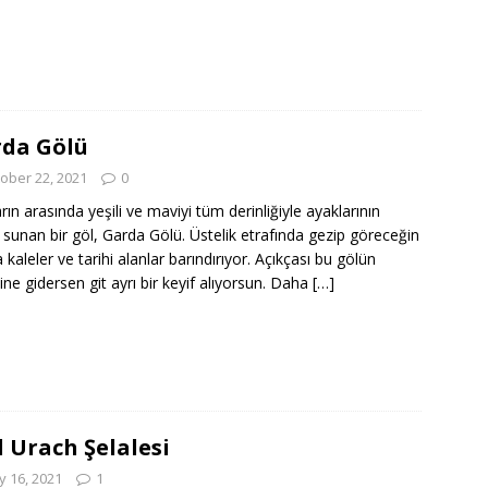
da Gölü
ober 22, 2021
0
rın arasında yeşili ve maviyi tüm derinliğiyle ayaklarının
a sunan bir göl, Garda Gölü. Üstelik etrafında gezip göreceğin
 kaleler ve tarihi alanlar barındırıyor. Açıkçası bu gölün
ine gidersen git ayrı bir keyif alıyorsun. Daha
[…]
 Urach Şelalesi
 16, 2021
1