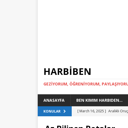
HARBİBEN
GEZİYORUM, ÖĞRENİYORUM, PAYLAŞIYOR
ANASAYFA
BEN KIMIM HARBIDEN…
[ March 16, 2025 ]
Aralıklı Or
KONULAR
[ March 15, 2024 ]
Toskana Gez