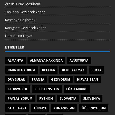
Aralıklı Oruç Tecrübem
Toskana Gezilecek Yerler
Koşmaya Başlamak
Königsee Gezilecek Yerler
Huzurlu Bir Hayat
ETIKETLER
ALMANYA
ALMANYA HAKKINDA
AVUSTURYA
BABA OLUYORUM
BELÇIKA
BLOG YAZMAK
CEKYA
DUYGULAR
FRANSA
GEZIYORUM
HIRVATISTAN
KEHRWOCHE
LIECHTENSTEIN
LÜKSEMBURG
PAYLAŞIYORUM
PYTHON
SLOVAKYA
SLOVENYA
STUTTGART
TÜRKIYE
YUNANISTAN
ÖĞRENIYORUM