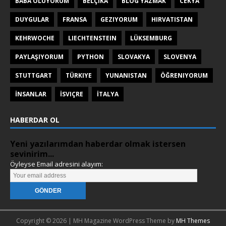
BABA OLUYORUM
BELÇIKA
BLOG YAZMAK
CEKYA
DUYGULAR
FRANSA
GEZIYORUM
HIRVATISTAN
KEHRWOCHE
LIECHTENSTEIN
LÜKSEMBURG
PAYLAŞIYORUM
PYTHON
SLOVAKYA
SLOVENYA
STUTTGART
TÜRKIYE
YUNANISTAN
ÖĞRENIYORUM
İNSANLAR
İSVIÇRE
İTALYA
HABERDAR OL
Yeni yazılarımdan haberdar olmak istersen
sevinirim...
Öyleyse Email adresini alayım:
Copyright © 2026 | MH Magazine WordPress Theme by
MH Themes