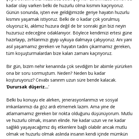
kadar olay varken belki de huzurlu olma kısmını kaçırıyoruz.
Günün sonunda, işten eve geldiğimizde geriye hayatın huzurlu
kısmını yaşamak istiyoruz. Belki de o kadar çok yorulmuş
oluyoruz ki, aklımız huzura değil de bir sonraki gün bizi neyin
huzursuz edeceğine odaklanıyor. Böylece kendimizi ertesi güne
hazırlayıp, zırhlarımızı giyip uykuya dalmaya çalışıyoruz. Anı yani
asıl yaşamamız gereken ve hayatın tadını çıkarmamız gereken,
tüm koşuşturmalardan bize kalan zamanı kaçırıyoruz.
Bir gün, bizim nehir kenarında çok sevdiğim bir abimle yürürken
ona bir soru sormuştum. Neden? Neden bu kadar
koşturuyoruz? Cevabı sanırım uzun süre bende kalacak.
‘
Durursak düşeriz…
’
Belki bu konuyu ele alırken, jenerasyonlarımızı ve sosyal
imkanlarımızı da göz ardı etmemek lazım. Ama yine de
atlamamamız gereken bir nokta olduğunu düşünüyorum. Mutlu
ve huzurlu olmak, insanın elinde. Ne kadar uzun ve ne kadar
sağlıklı yaşayacağımız dış etkenlere bağlı olabilir ancak mutlu
olmak ve huzurlu olmak aslında insanın kendi içinde mümkün