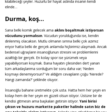
kılabileceği şeyler. Huzurlu bir hayat aslında insanın kendi
elinde…
Durma, koş…
Sana belki komik gelecek ama
aklını boşaltmak istiyorsan
vücudunu yormalısın
. Vücudun yorulduğunda ise, kendin
dinlenmiş olacaksın. Mutlu olmanın sırrına belki çok azımız
eriyor hatta belki de gerçek anlamda hiçbirimiz ulaşmadı. Ancak
bedensel uğraşların insanoğlunun stresini ve problemlerini
azalttığı bir gerçek. En kolay spor ise yürümek veya
yapabiliyorsan koşmak. Bana hayatın çilesinden dert yanan
tüm arkadaşlarıma sorduğum bir soru daha var; ‘Neden
koşmayı denemiyorsun?’ Ve aldığım cevapların çoğu ‘Nerede?
Hangi zamanda?’ şeklinde oluyor.
İnsanoğlu bahane üretmekte çok usta. Hatta hem her şeyin en
kolayı hem de her şeyin en güzeli olsun istiyor. Üstüne bir de
kendisi gitmesin ama başkaları getirsin istiyor.
Yani birisi
çıksın ve huzuru markette paketler halinde satın biz de