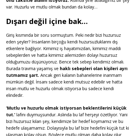
onu taksitle alalım istiyoruz.
Aslında yine atladığımız bir şey
var. Huzurlu ve mutlu olmak bundan da kolay…
Dışarı değil içine bak…
Giriş kısmında bir soru sormuştum. Peki nedir bizi huzursuz
eden şeyler? İnsanların birçoğu kendi huzursuzluklarını dış
etkenlere bağlıyor. Kimimiz iş hayatımızdan, kimimiz maddi
sebeplerden ve hatta kimimiz ailemizden dolayı huzursuz
olduğumuzu düşünüyoruz. Bence tek sebep kendimiz olmalı.
Burada travma yaşamış ve
haklı sebepleri olan kişileri ayrı
tutmamız şart.
Ancak geri kalanın bahanelerine inanmam
mümkün değil. İnsanı sadece kendi mutsuz edebilir ve hatta
insan mutlu ve huzurlu olmak istiyorsa bu sadece kendi
elindedir.
‘Mutlu ve huzurlu olmak istiyorsan beklentilerini küçük
tut.’
lafını duymuşsundur. Aslında bu laf herşeyi özetliyor. Yani
bizi huzursuz kılan şey, kendimize bir hedef koymamız ve bu
hedefe ulaşamamız. Dolayısıyla bu laf bize hedefini küçük tut ki
ulaşman kolay olsun. Böylece mutlu olman daha kolay olur