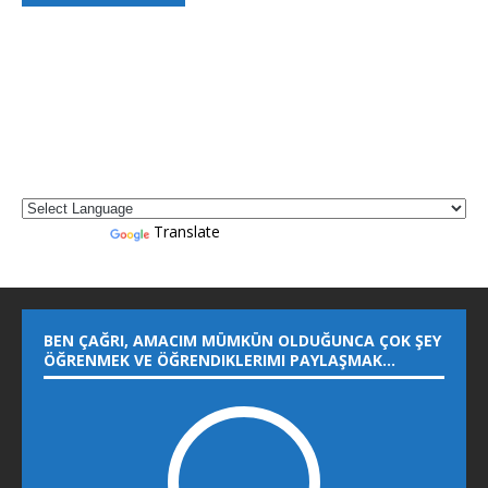
Powered by
Translate
BEN ÇAĞRI, AMACIM MÜMKÜN OLDUĞUNCA ÇOK ŞEY
ÖĞRENMEK VE ÖĞRENDIKLERIMI PAYLAŞMAK…