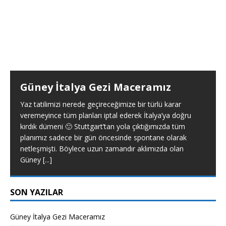
Güney İtalya Gezi Maceramız
Yaz tatilimizi nerede geçireceğimize bir türlü karar
veremeyince tüm planları iptal ederek İtalya’ya doğru
kırdık dümeni 🙂 Stuttgart’tan yola çıktığımızda tüm
planımız sadece bir gün öncesinde spontane olarak
netleşmişti. Böylece uzun zamandır aklımızda olan
Güney
[...]
SON YAZILAR
Güney İtalya Gezi Maceramız