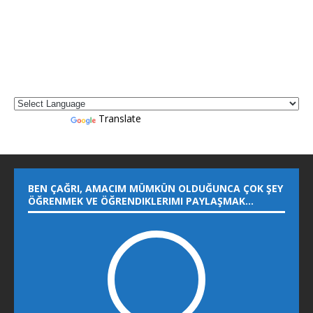
Powered by
Translate
BEN ÇAĞRI, AMACIM MÜMKÜN OLDUĞUNCA ÇOK ŞEY
ÖĞRENMEK VE ÖĞRENDIKLERIMI PAYLAŞMAK…