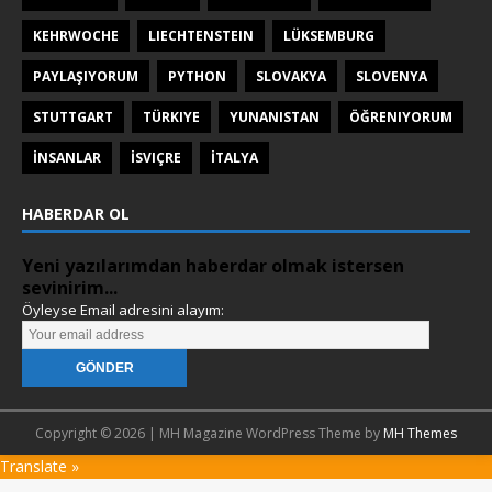
KEHRWOCHE
LIECHTENSTEIN
LÜKSEMBURG
PAYLAŞIYORUM
PYTHON
SLOVAKYA
SLOVENYA
STUTTGART
TÜRKIYE
YUNANISTAN
ÖĞRENIYORUM
İNSANLAR
İSVIÇRE
İTALYA
HABERDAR OL
Yeni yazılarımdan haberdar olmak istersen
sevinirim...
Öyleyse Email adresini alayım:
Copyright © 2026 | MH Magazine WordPress Theme by
MH Themes
Translate »