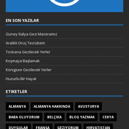
EN SON YAZILAR
Güney İtalya Gezi Maceramız
Aralıklı Oruç Tecrübem
Toskana Gezilecek Yerler
Koşmaya Başlamak
Königsee Gezilecek Yerler
Huzurlu Bir Hayat
ETIKETLER
ALMANYA
ALMANYA HAKKINDA
AVUSTURYA
BABA OLUYORUM
BELÇIKA
BLOG YAZMAK
CEKYA
DUYGULAR
FRANSA
GEZIYORUM
HIRVATISTAN