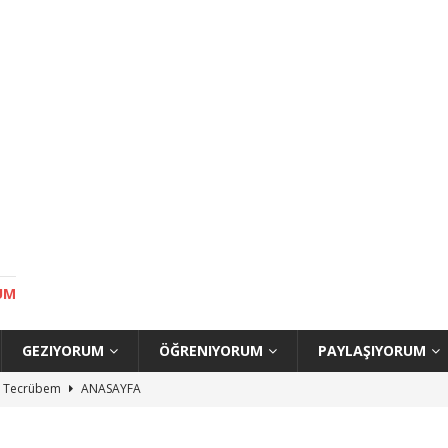
UM
GEZIYORUM
ÖĞRENIYORUM
PAYLAŞIYORUM
uç Tecrübem
ANASAYFA
ilecek Yerler
ANASAYFA