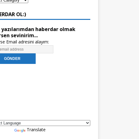
ERDAR OL:)
 yazılarımdan haberdar olmak
rsen sevinirim...
se Email adresini alayım:
red by
Translate