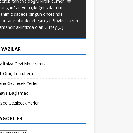
derek İtalya’ya doğru kırdık dümeni 🙂
yapacak bir tip deği
tuttgart’tan yola çıktığımızda tüm
diyet yapmadım. Anca
lanımız sadece bir gün öncesinde
[...]
pontane olarak netleşmişti. Böylece uzun
amandır aklımızda olan Güney
[...]
 YAZILAR
 İtalya Gezi Maceramız
klı Oruç Tecrübem
na Gezilecek Yerler
aya Başlamak
see Gezilecek Yerler
AGORILER