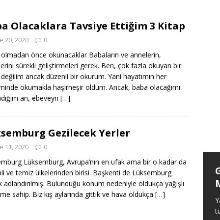
Başlamak
ANASAYFA
ezilecek Yerler
ANASAYFA
a Olacaklara Tavsiye Ettiğim 3 Kitap
ezi Maceramız
ANASAYFA
e 20, 2020
0
olmadan önce okunacaklar Babaların ve annelerin,
lerini sürekli geliştirmeleri gerek. Ben, çok fazla okuyan bir
 değilim ancak düzenli bir okurum. Yani hayatımın her
inde okumakla haşırneşir oldum. Ancak, baba olacağımı
ndiğim an, ebeveyn
[…]
semburg Gezilecek Yerler
e 11, 2020
0
mburg Lüksemburg, Avrupa’nın en ufak ama bir o kadar da
Königsee Gezilecek Yerler
li ve temiz ülkelerinden birisi. Başkenti de Lüksemburg
k adlandırılmış. Bulunduğu konum nedeniyle oldukça yağışlı
Beni benden alan bir başka yer daha
klime sahip. Biz kış aylarında gittik ve hava oldukça
[…]
tanıdım. Königsee pırıl pırıl suyu ve
Y
etrafındaki dağları ile insana evrende ne
t
kadar küçük olduğunu ve aslında bu haliyle