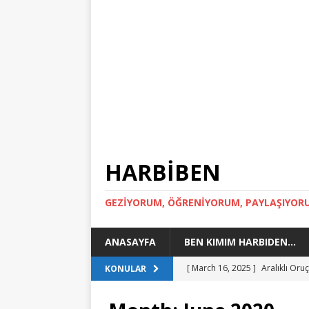
HARBİBEN
GEZİYORUM, ÖĞRENİYORUM, PAYLAŞIYOR
ANASAYFA
BEN KIMIM HARBIDEN…
[ March 16, 2025 ]
Aralıklı Or
KONULAR
[ March 15, 2024 ]
Toskana Gez