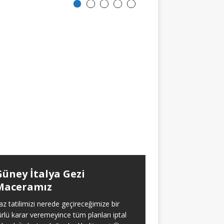
Güney İtalya Gezi
Aralıklı Oru
Maceramız
Yaklaşık olarak 2021 
itibaren aralıksız ola
az tatilimizi nerede geçireceğimize bir
oruç tecrübem hakk
ürlü karar veremeyince tüm planları iptal
verdim. Baştan söyl