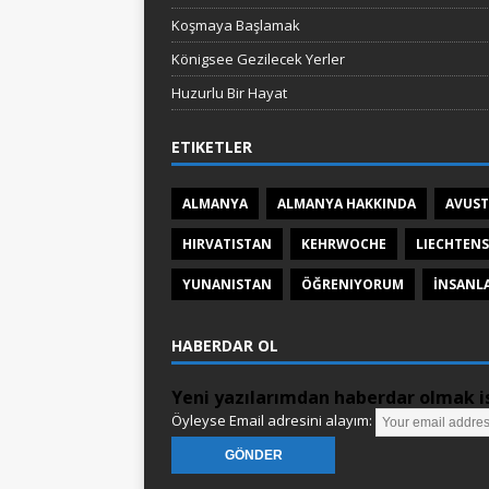
Koşmaya Başlamak
Königsee Gezilecek Yerler
Huzurlu Bir Hayat
ETIKETLER
ALMANYA
ALMANYA HAKKINDA
AVUS
HIRVATISTAN
KEHRWOCHE
LIECHTENS
YUNANISTAN
ÖĞRENIYORUM
İNSANL
HABERDAR OL
Yeni yazılarımdan haberdar olmak is
Öyleyse Email adresini alayım: