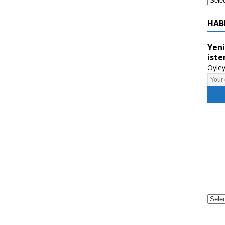
HAB
Yeni
iste
Öyley
Powe