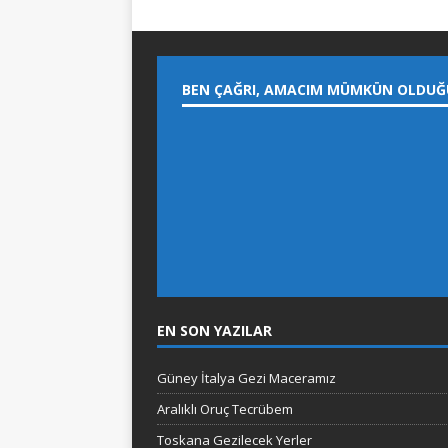
BEN ÇAĞRI, AMACIM MÜMKÜN OLDUĞ
EN SON YAZILAR
Güney İtalya Gezi Maceramız
Aralıklı Oruç Tecrübem
Toskana Gezilecek Yerler