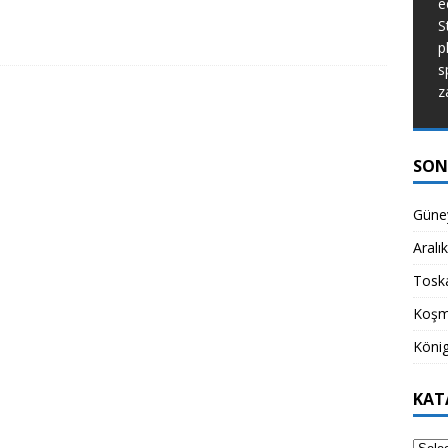
e
de dünyanın ne kadar güzel bir yer
S
olduğunu hatırlatıyor.
[...]
p
s
z
SON
Güney
Aralı
Toska
Koşm
König
KAT