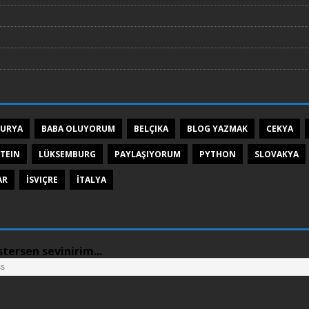
TURYA
BABA OLUYORUM
BELÇIKA
BLOG YAZMAK
CEKYA
TEIN
LÜKSEMBURG
PAYLAŞIYORUM
PYTHON
SLOVAKYA
AR
İSVIÇRE
İTALYA
tersen sevinirim...