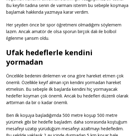
Bu keyfin tadına senin de varmanı isterim bu sebeple koşmaya
başlamak hakkında yazmaya karar verdim.
Her şeyden önce bir spor öğretmeni olmadığımı söylemem
lazım. Ancak amatör de olsa sporun birçok dalı ile bolbol
ilgilenme şansım oldu.
Ufak hedeflerle kendini
yormadan
Öncelikle bedenini dinlemen ve ona göre hareket etmen çok
önemli. Özellikle keyif alman için kendini yormadan hareket
etmelisin. Bu sebeple ilk başlarda kendini hiç yormayacak
hedefler koyman çok önemli. Ancak bu hedefleri düzenli olarak
arttırman da bir o kadar önemli.
Ben ilk koşuya başladığımda 500 metre koşup 500 metre
yürümek gibi bir hedefle başladım. daha sonrasında koştuğum
mesafeyi uzatıp yürüdüğüm mesafeyi azaltmayı hedefledim.
Bu şekilde yaklaşık 2 ay içinde durmadan 5 km koşar hale