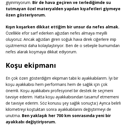
giyinmiyorum.
Bir de hava geçiren ve terlediğimde su
tutmayan özel materyalden yapılan kıyafetleri giymeye
özen gösteriyorum.
Kışın koşarken dikkat ettiğim bir unsur da nefes almak.
Özellikle efor sarf ederken ağızdan nefes almaya meyilli
oluyoruz. Ancak ağızdan giren soğuk hava direk ciğerlere inip
üşütmemizi daha kolaylaştırıyor. Ben de o sebeple burnumdan
nefes alarak koşmaya dikkat ediyorum.
Koşu ekipmanı
En çok özen gösterdiğim ekipman tabii ki ayakkabılarım. İyi bir
koşu ayakkabısı hem performans hem de sağlık için çok
önemli. Koşu ayakkabını profesyonel bir destek ile seçmeni
tavsiye ederim. Hatta koşu ayakkabısından tasarruf etmemeni
de tavsiye ederim. Söz konusu şey sağlık sonuçta:) Ayrıca belirli
kilometreyi koştuktan sonra ayakkabılarını değiştirmeyi de
unutma.
Ben yaklaşık her 700 km sonrasında yeni bir
ayakkabı değiştiriyorum.