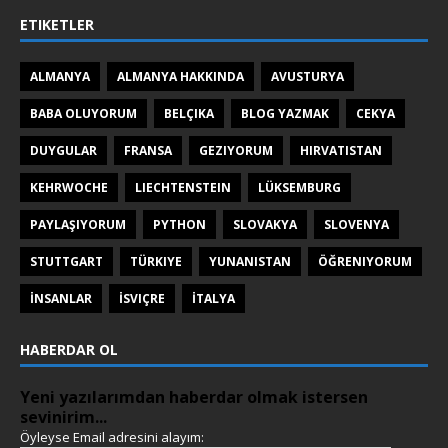
ETIKETLER
ALMANYA
ALMANYA HAKKINDA
AVUSTURYA
BABA OLUYORUM
BELÇIKA
BLOG YAZMAK
CEKYA
DUYGULAR
FRANSA
GEZIYORUM
HIRVATISTAN
KEHRWOCHE
LIECHTENSTEIN
LÜKSEMBURG
PAYLAŞIYORUM
PYTHON
SLOVAKYA
SLOVENYA
STUTTGART
TÜRKIYE
YUNANISTAN
ÖĞRENIYORUM
İNSANLAR
İSVIÇRE
İTALYA
HABERDAR OL
Yeni yazılarımdan haberdar olmak istersen
sevinirim...
Öyleyse Email adresini alayım: