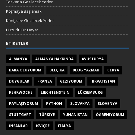
Toskana Gezilecek Yerler
Koşmaya Başlamak
Königsee Gezilecek Yerler
Huzurlu Bir Hayat
ETIKETLER
ALMANYA
ALMANYA HAKKINDA
AVUSTURYA
BABA OLUYORUM
BELÇIKA
BLOG YAZMAK
CEKYA
DUYGULAR
FRANSA
GEZIYORUM
HIRVATISTAN
KEHRWOCHE
LIECHTENSTEIN
LÜKSEMBURG
PAYLAŞIYORUM
PYTHON
SLOVAKYA
SLOVENYA
STUTTGART
TÜRKIYE
YUNANISTAN
ÖĞRENIYORUM
İNSANLAR
İSVIÇRE
İTALYA