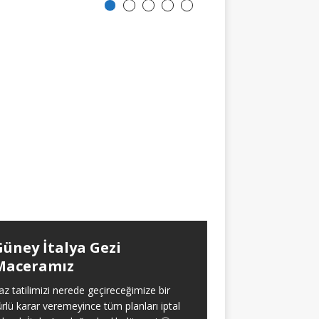
Güney İtalya Gezi
Aralıklı Oru
Maceramız
Yaklaşık olarak 2021 
itibaren aralıksız ola
az tatilimizi nerede geçireceğimize bir
oruç tecrübem hakk
ürlü karar veremeyince tüm planları iptal
verdim. Baştan söyl