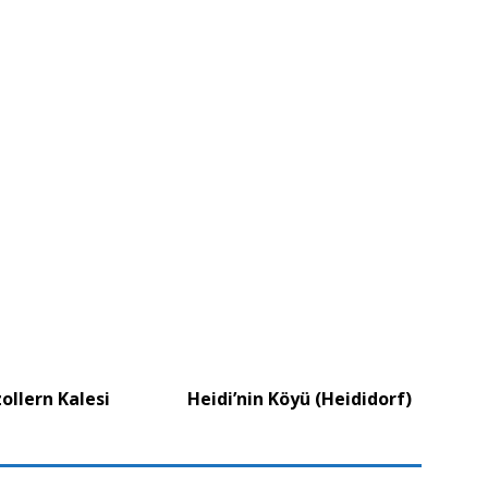
llern Kalesi
Heidi’nin Köyü (Heididorf)