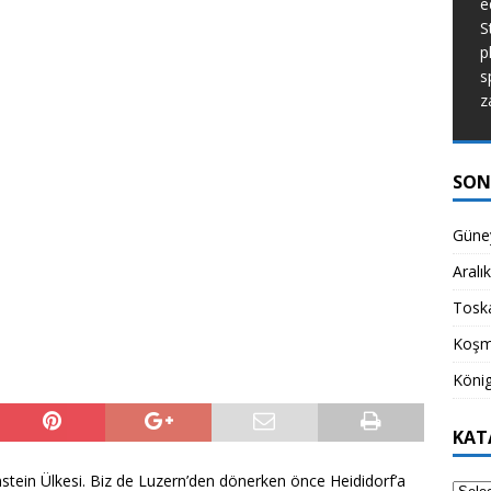
e
de dünyanın ne kadar güzel bir yer
S
olduğunu hatırlatıyor.
[...]
p
s
z
SON
Güney
Aralı
Toska
Koşm
König
KAT
enstein Ülkesi. Biz de Luzern’den dönerken önce Heididorf’a