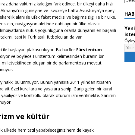
az daha vaktimiz kaldığını fark edince, bir ülkeyi daha hızlı
ke Almanya’nın güneyine ve İsviçre’ye hatta Avusturya’ya epey
HAB
relik alanı ile ufak fakat meclisi ve bağımsızlığı ile bir ülke.
nstein, navigasyon aletinde dahi ayrı bir ülke olarak
Yeni
limpiyatlarda nüfus yoğunluğuna oranla dünyanın en başarılı
iste
 takımı, tabi ki Türk asıllı futbolcuları da var.
Öyley
ri ile başlayan plakası oluyor. Bu harfler
Fürstentum
 ediyor ve böylece Fürstentum kelimesinden buranın bir
 milletvekilinden oluşan bir de parlamentosu mevcut.
unuyor.
 hakkı bulunmuyor. Bunun yanısıra 2011 yılından itibaren
 ait özel kurallara ve yasalara sahip. Garip gelen bir kural
yapılıyor ve kontrollü olarak oturum izni verilmekte. Sanırım
nuyor.
rizm ve kültür
çük ülkede hem tatil yapabileceğiniz hem de kayak