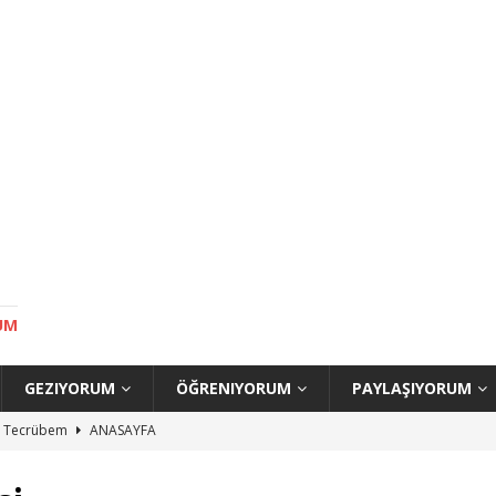
UM
GEZIYORUM
ÖĞRENIYORUM
PAYLAŞIYORUM
uç Tecrübem
ANASAYFA
ilecek Yerler
ANASAYFA