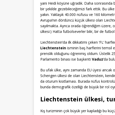
yani Heidi köyüne uğradık. Daha sonrasında bir
bir şekilde gezebileceğimizi fark ettik. Bu ül
yakın. Yaklaşık 40.000 nüfusu ve 160 kilometreka
Avrupa’nın dördüncü küçük ülkesi olan Liechte
sayılmakta. Ayrıca orada öğrendiğim üzere, o
ülkesi:) Hatta futbolseverler bilir, bir de futbol
Liechtenstein’da ilk dikkatimi çeken ‘FL’ harfle
Liechtenstein
isminin baş harflerini temsil
prenslik olduğunu öğrenmiş oldum. Üstelik 25
Parlamento binası ise başkenti
Vaduz
‘da bul
Bu ufak ülke, aynı zamanda EU üyesi ancak oy
Schengen ülkesi de olan Liechtenstein, kendine
da oturum kısıtlaması. Burada nüfus kontrolü 
bunda demografik özelliği de büyük bir rol oy
Liechtenstein ülkesi, tu
Kış turizminin çok büyük yer kapladığı bu kü