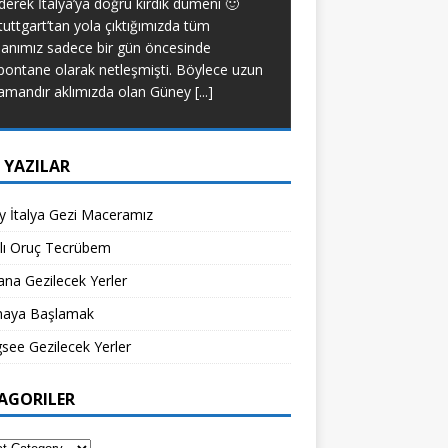
derek İtalya’ya doğru kırdık dümeni 🙂
yapacak bir tip deği
tuttgart’tan yola çıktığımızda tüm
diyet yapmadım. Anca
lanımız sadece bir gün öncesinde
[...]
pontane olarak netleşmişti. Böylece uzun
amandır aklımızda olan Güney
[...]
 YAZILAR
 İtalya Gezi Maceramız
klı Oruç Tecrübem
na Gezilecek Yerler
aya Başlamak
see Gezilecek Yerler
AGORILER