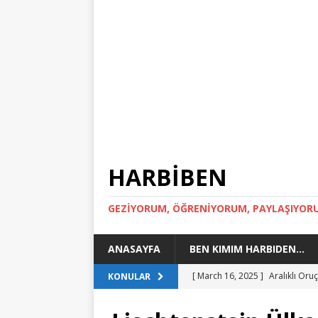
HARBİBEN
GEZİYORUM, ÖĞRENİYORUM, PAYLAŞIYOR
ANASAYFA
BEN KIMIM HARBIDEN…
[ March 16, 2025 ]
Aralıklı Or
KONULAR
[ March 15, 2024 ]
Toskana Gez