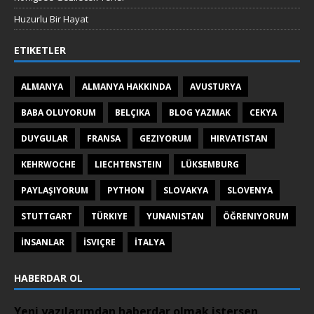
Huzurlu Bir Hayat
ETIKETLER
ALMANYA
ALMANYA HAKKINDA
AVUSTURYA
BABA OLUYORUM
BELÇIKA
BLOG YAZMAK
CEKYA
DUYGULAR
FRANSA
GEZIYORUM
HIRVATISTAN
KEHRWOCHE
LIECHTENSTEIN
LÜKSEMBURG
PAYLAŞIYORUM
PYTHON
SLOVAKYA
SLOVENYA
STUTTGART
TÜRKIYE
YUNANISTAN
ÖĞRENIYORUM
İNSANLAR
İSVIÇRE
İTALYA
HABERDAR OL
Yeni yazılarımdan haberdar olmak istersen