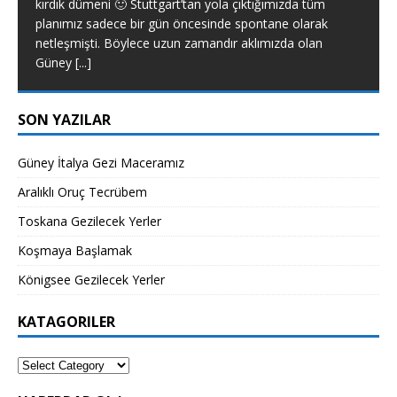
kırdık dümeni 🙂 Stuttgart’tan yola çıktığımızda tüm
planımız sadece bir gün öncesinde spontane olarak
netleşmişti. Böylece uzun zamandır aklımızda olan
Güney
[...]
SON YAZILAR
Güney İtalya Gezi Maceramız
Aralıklı Oruç Tecrübem
Toskana Gezilecek Yerler
Koşmaya Başlamak
Königsee Gezilecek Yerler
KATAGORILER