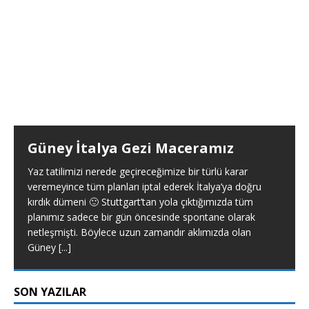
ız
Aralıklı Oruç Tecrübem
 karar
Yaklaşık olarak 2021 yılının Aralık ayından itibaren
’ya doğru
aralıksız olarak edindiğim aralıklı oruç tecrübem ha
zda tüm
yazmaya karar verdim. Baştan söyleyeyim, ben diy
 olarak
yapacak bir tip değilim ve bugüne kadar hiç diyet
a olan
yapmadım. Ancak bir gün, internette
[...]
SON YAZILAR