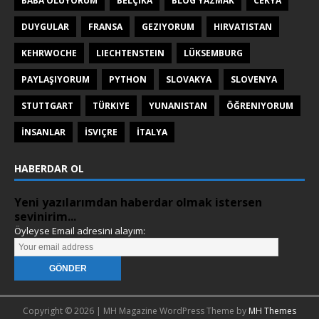
BABA OLUYORUM
BELÇIKA
BLOG YAZMAK
CEKYA
DUYGULAR
FRANSA
GEZIYORUM
HIRVATISTAN
KEHRWOCHE
LIECHTENSTEIN
LÜKSEMBURG
PAYLAŞIYORUM
PYTHON
SLOVAKYA
SLOVENYA
STUTTGART
TÜRKIYE
YUNANISTAN
ÖĞRENIYORUM
İNSANLAR
İSVIÇRE
İTALYA
HABERDAR OL
Yeni yazılarımdan haberdar olmak istersen
sevinirim...
Öyleyse Email adresini alayım:
Copyright © 2026 | MH Magazine WordPress Theme by
MH Themes