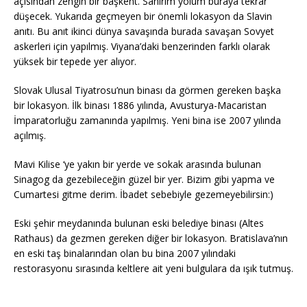
açısından zengin bir başkent. Sanırım yolum buraya tekrar
düşecek. Yukarıda geçmeyen bir önemli lokasyon da Slavin
anıtı. Bu anıt ikinci dünya savaşında burada savaşan Sovyet
askerleri için yapılmış. Viyana’daki benzerinden farklı olarak
yüksek bir tepede yer alıyor.
Slovak Ulusal Tiyatrosu’nun binası da görmen gereken başka
bir lokasyon. İlk binası 1886 yılında, Avusturya-Macaristan
İmparatorluğu zamanında yapılmış. Yeni bina ise 2007 yılında
açılmış.
Mavi Kilise ‘ye yakın bir yerde ve sokak arasında bulunan
Sinagog da gezebileceğin güzel bir yer. Bizim gibi yapma ve
Cumartesi gitme derim. İbadet sebebiyle gezemeyebilirsin:)
Eski şehir meydanında bulunan eski belediye binası (Altes
Rathaus) da gezmen gereken diğer bir lokasyon. Bratislava’nın
en eski taş binalarından olan bu bina 2007 yılındaki
restorasyonu sırasında keltlere ait yeni bulgulara da ışık tutmuş.