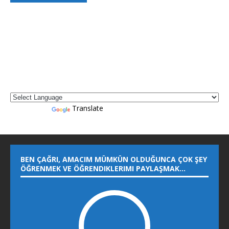
Powered by
Translate
BEN ÇAĞRI, AMACIM MÜMKÜN OLDUĞUNCA ÇOK ŞEY
ÖĞRENMEK VE ÖĞRENDIKLERIMI PAYLAŞMAK…