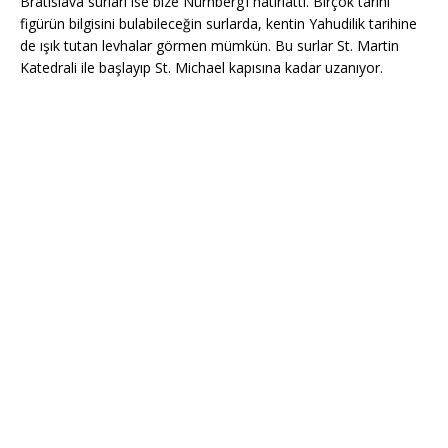
Bratislava surları ise bize Nürnberg’i hatırlattı. Birçok tarihi
figürün bilgisini bulabileceğin surlarda, kentin Yahudilik tarihine
de ışık tutan levhalar görmen mümkün. Bu surlar St. Martin
Katedrali ile başlayıp St. Michael kapısına kadar uzanıyor.