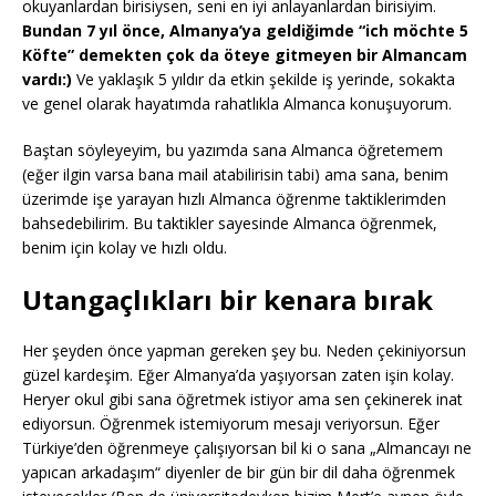
okuyanlardan birisiysen, seni en iyi anlayanlardan birisiyim.
Bundan 7 yıl önce, Almanya’ya geldiğimde “ich möchte 5
Köfte” demekten çok da öteye gitmeyen bir Almancam
vardı:)
Ve yaklaşık 5 yıldır da etkin şekilde iş yerinde, sokakta
ve genel olarak hayatımda rahatlıkla Almanca konuşuyorum.
Baştan söyleyeyim, bu yazımda sana Almanca öğretemem
(eğer ilgin varsa bana mail atabilirisin tabi) ama sana, benim
üzerimde işe yarayan hızlı Almanca öğrenme taktiklerimden
bahsedebilirim. Bu taktikler sayesinde Almanca öğrenmek,
benim için kolay ve hızlı oldu.
Utangaçlıkları bir kenara bırak
Her şeyden önce yapman gereken şey bu. Neden çekiniyorsun
güzel kardeşim. Eğer Almanya’da yaşıyorsan zaten işin kolay.
Heryer okul gibi sana öğretmek istiyor ama sen çekinerek inat
ediyorsun. Öğrenmek istemiyorum mesajı veriyorsun. Eğer
Türkiye’den öğrenmeye çalışıyorsan bil ki o sana „Almancayı ne
yapıcan arkadaşım“ diyenler de bir gün bir dil daha öğrenmek