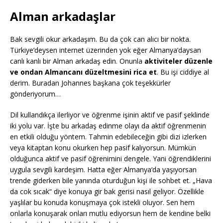
Alman arkadaşlar
Bak sevgili okur arkadaşım. Bu da çok can alıcı bir nokta.
Türkiye’deysen internet üzerinden yok eğer Almanya’daysan
canlı kanlı bir Alman arkadaş edin. Onunla
aktiviteler düzenle
ve ondan Almancanı düzeltmesini rica et
. Bu işi ciddiye al
derim. Buradan Johannes başkana çok teşekkürler
gönderiyorum…
Dil kullandıkça ilerliyor ve öğrenme işinin aktif ve pasif şeklinde
iki yolu var. İşte bu arkadaş edinme olayı da aktif öğrenmenin
en etkili olduğu yöntem. Tahmin edebileceğin gibi dizi izlerken
veya kitaptan konu okurken hep pasif kalıyorsun. Mümkün
olduğunca aktif ve pasif öğrenimini dengele. Yani öğrendiklerini
uygula sevgili kardeşim. Hatta eğer Almanya‘da yaşıyorsan
trende giderken bile yanında oturduğun kişi ile sohbet et. „Hava
da cok sıcak“ diye konuya gir bak gerisi nasıl geliyor. Özellikle
yaşlılar bu konuda konuşmaya çok istekli oluyor. Sen hem
onlarla konuşarak onları mutlu ediyorsun hem de kendine belki