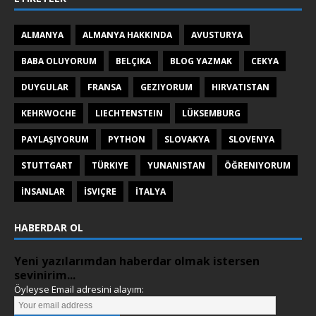
ALMANYA
ALMANYA HAKKINDA
AVUSTURYA
BABA OLUYORUM
BELÇIKA
BLOG YAZMAK
CEKYA
DUYGULAR
FRANSA
GEZIYORUM
HIRVATISTAN
KEHRWOCHE
LIECHTENSTEIN
LÜKSEMBURG
PAYLAŞIYORUM
PYTHON
SLOVAKYA
SLOVENYA
STUTTGART
TÜRKIYE
YUNANISTAN
ÖĞRENIYORUM
İNSANLAR
İSVIÇRE
İTALYA
HABERDAR OL
Yeni yazılarımdan haberdar olmak istersen
sevinirim...
Öyleyse Email adresini alayım: