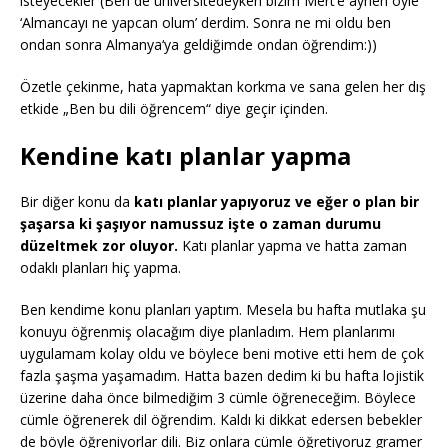
isteyecekler (Ben de üniversitedeyken bizim Mert’e aynen öyle
‘Almancayı ne yapcan olum’ derdim. Sonra ne mi oldu ben
ondan sonra Almanya‘ya geldiğimde ondan öğrendim:))
Özetle çekinme, hata yapmaktan korkma ve sana gelen her dış
etkide „Ben bu dili öğrencem“ diye geçir içinden.
Kendine katı planlar yapma
Bir diğer konu da
katı planlar yapıyoruz ve eğer o plan bir
şaşarsa ki şaşıyor namussuz işte o zaman durumu
düzeltmek zor oluyor.
Katı planlar yapma ve hatta zaman
odaklı planları hiç yapma.
Ben kendime konu planları yaptım. Mesela bu hafta mutlaka şu
konuyu öğrenmiş olacağım diye planladım. Hem planlarımı
uygulamam kolay oldu ve böylece beni motive etti hem de çok
fazla şaşma yaşamadım. Hatta bazen dedim ki bu hafta lojistik
üzerine daha önce bilmediğim 3 cümle öğreneceğim. Böylece
cümle öğrenerek dil öğrendim. Kaldı ki dikkat edersen bebekler
de böyle öğreniyorlar dili. Biz onlara cümle öğretiyoruz gramer