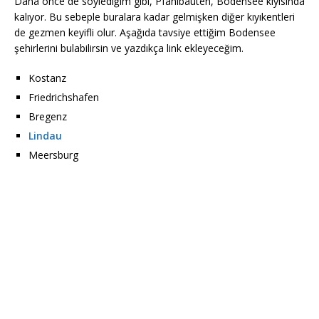
Daha önce de söylediğim gibi, Pfahlbauten, Bodensee kıyısında
kalıyor. Bu sebeple buralara kadar gelmişken diğer kıyıkentleri
de gezmen keyifli olur. Aşağıda tavsiye ettiğim Bodensee
şehirlerini bulabilirsin ve yazdıkça link ekleyeceğim.
Kostanz
Friedrichshafen
Bregenz
Lindau
Meersburg