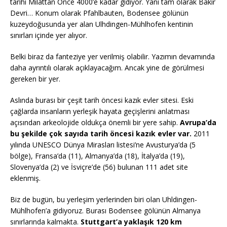
tarihi Milattan Önce 4000’e kadar gidiyor. Yani tam olarak Bakır
Devri… Konum olarak Pfahlbauten, Bodensee gölünün
kuzeydoğusunda yer alan Ulhdingen-Mühlhofen kentinin
sınırları içinde yer alıyor.
Belki biraz da fanteziye yer verilmiş olabilir. Yazımın devamında
daha ayrıntılı olarak açıklayacağım. Ancak yine de görülmesi
gereken bir yer.
Aslında burası bir çeşit tarih öncesi kazık evler sitesi. Eski
çağlarda insanların yerleşik hayata geçişlerini anlatması
açısından arkeolojide oldukça önemli bir yere sahip.
Avrupa’da
bu şekilde çok sayıda tarih öncesi kazık evler var.
2011
yılında UNESCO Dünya Mirasları listesi’ne Avusturya’da (5
bölge), Fransa’da (11), Almanya’da (18), İtalya’da (19),
Slovenya’da (2) ve İsviçre’de (56) bulunan 111 adet site
eklenmiş.
Biz de bugün, bu yerleşim yerlerinden biri olan Uhldingen-
Mühlhofen’a gidiyoruz. Burası Bodensee gölünün Almanya
sınırlarında kalmakta.
Stuttgart’a yaklaşık 120 km