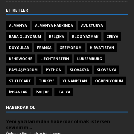
ETIKETLER
ALMANYA
ALMANYA HAKKINDA
AVUSTURYA
BABA OLUYORUM
BELÇIKA
BLOG YAZMAK
CEKYA
DUYGULAR
FRANSA
GEZIYORUM
HIRVATISTAN
KEHRWOCHE
LIECHTENSTEIN
LÜKSEMBURG
PAYLAŞIYORUM
PYTHON
SLOVAKYA
SLOVENYA
STUTTGART
TÜRKIYE
YUNANISTAN
ÖĞRENIYORUM
İNSANLAR
İSVIÇRE
İTALYA
HABERDAR OL
Yeni yazılarımdan haberdar olmak istersen
sevinirim...
Öyleyse Email adresini alayım: