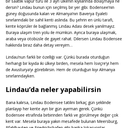
bir saatlik vapur turu ile 3 ayrı ülkenin kıyılarında dolaşmaya ne
dersin? Lindau bunun için seçilmiş bir yer gibi. Bodensee’nin
güney doğusunda kalan ve Almanya’nın Baverya Eyaleti
sınırlarındaki bir sahil kenti aslında. Bu şehrin en ünlü tarafı,
kente köprüler ile bağlanmış Lindau Adası desek yanılmayız.
Buraya ulaşım tren yolu ile mümkün. Ayrıca buraya ulaşmak,
araba veya otobüsle de gayet rahat. Dilersen Lindau Bodensee
hakkında biraz daha detay vereyim…
Lindau’nun farklı bir özelliği var. Çünkü burada oturduğun
herhangi bir kıyıda iki ülkeyi birden, mesela hem İsviçre’yi hem
de Avusturya’yı görebilirsin. Hem de oturduğun kıyı Almanya
sınırlarındayken.
Lindau’da neler yapabilirsin
Bana kalırsa, Lindau Bodensee tatilini birkaç gün şeklinde
planlayıp her kente ayrı bir gün ayırman gerek. Çünkü
Bodensee etrafında birbirinden farklı ve görülmeye değer çok
kent var. Mesela buraya yakın mesafede bulunan Meersburg,
Pfahlbauten ve Friedrichshafen gibi harika lokasyonlar