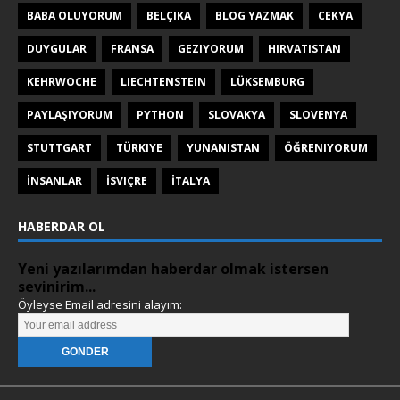
BABA OLUYORUM
BELÇIKA
BLOG YAZMAK
CEKYA
DUYGULAR
FRANSA
GEZIYORUM
HIRVATISTAN
KEHRWOCHE
LIECHTENSTEIN
LÜKSEMBURG
PAYLAŞIYORUM
PYTHON
SLOVAKYA
SLOVENYA
STUTTGART
TÜRKIYE
YUNANISTAN
ÖĞRENIYORUM
İNSANLAR
İSVIÇRE
İTALYA
HABERDAR OL
Yeni yazılarımdan haberdar olmak istersen
sevinirim...
Öyleyse Email adresini alayım: