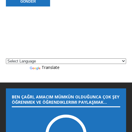
Powered by
Translate
BEN ÇAĞRI, AMACIM MÜMKÜN OLDUĞUNCA ÇOK ŞEY
ÖĞRENMEK VE ÖĞRENDIKLERIMI PAYLAŞMAK…