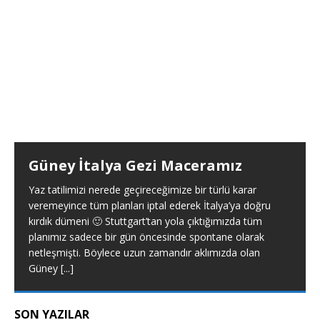
Güney İtalya Gezi Maceramız
Yaz tatilimizi nerede geçireceğimize bir türlü karar
veremeyince tüm planları iptal ederek İtalya’ya doğru
kırdık dümeni 🙂 Stuttgart’tan yola çıktığımızda tüm
planımız sadece bir gün öncesinde spontane olarak
netleşmişti. Böylece uzun zamandır aklımızda olan
Güney
[...]
SON YAZILAR