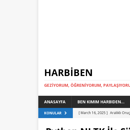
HARBİBEN
GEZİYORUM, ÖĞRENİYORUM, PAYLAŞIYOR
ANASAYFA
BEN KIMIM HARBIDEN…
[ March 16, 2025 ]
Aralıklı Or
KONULAR
[ March 15, 2024 ]
Toskana Gez