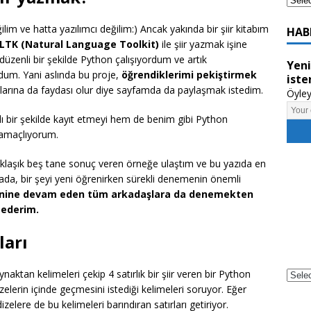
ğilim ve hatta yazılımcı değilim:) Ancak yakında bir şiir kitabım
HAB
LTK (Natural Language Toolkit)
ile şiir yazmak işine
 düzenli bir şekilde Python çalışıyordum ve artık
Yeni
ordum. Yani aslında bu proje,
öğrendiklerimi pekiştirmek
iste
arına da faydası olur diye sayfamda da paylaşmak istedim.
Öyley
lı bir şekilde kayıt etmeyi hem de benim gibi Python
 amaçlıyorum.
laşık beş tane sonuç veren örneğe ulaştım ve bu yazıda en
da, bir şeyi yeni öğrenirken sürekli denemenin önemli
nine devam eden tüm arkadaşlara da denemekten
 ederim.
ları
aktan kelimeleri çekip 4 satırlık bir şiir veren bir Python
zelerin içinde geçmesini istediği kelimeleri soruyor. Eğer
Powe
dizelere de bu kelimeleri barındıran satırları getiriyor.