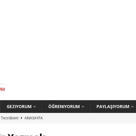
UM
GEZIYORUM
ÖĞRENIYORUM
PAYLAŞIYORUM
uç Tecrübem
ANASAYFA
ilecek Yerler
ANASAYFA