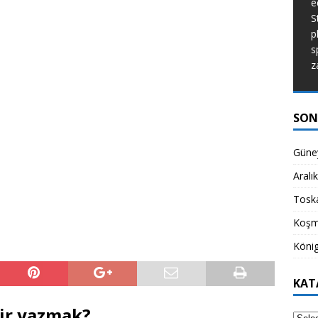
e
de dünyanın ne kadar güzel bir yer
S
olduğunu hatırlatıyor.
[...]
p
s
z
SON
Güney
Aralı
Toska
Koşm
König
KAT
iir yazmak?