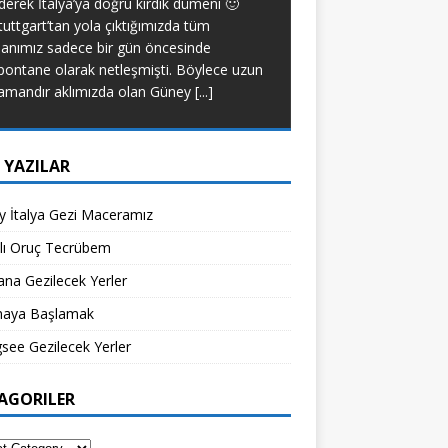
derek İtalya’ya doğru kırdık dümeni 🙂
yapacak bir tip deği
tuttgart’tan yola çıktığımızda tüm
diyet yapmadım. Anca
lanımız sadece bir gün öncesinde
[...]
pontane olarak netleşmişti. Böylece uzun
amandır aklımızda olan Güney
[...]
 YAZILAR
 İtalya Gezi Maceramız
klı Oruç Tecrübem
na Gezilecek Yerler
aya Başlamak
see Gezilecek Yerler
AGORILER