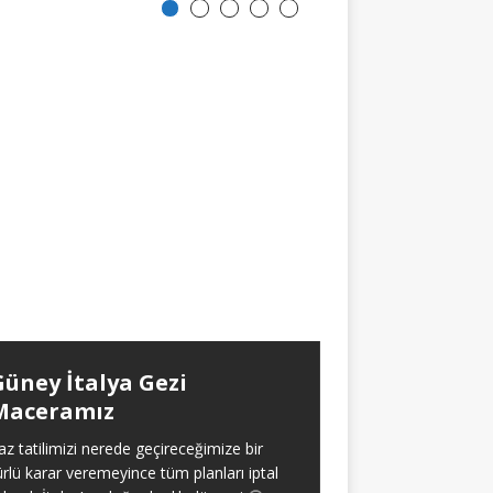
Güney İtalya Gezi
Aralıklı Oru
Maceramız
Yaklaşık olarak 2021 
itibaren aralıksız ola
az tatilimizi nerede geçireceğimize bir
oruç tecrübem hakk
ürlü karar veremeyince tüm planları iptal
verdim. Baştan söyl