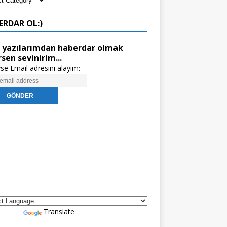
ERDAR OL:)
 yazılarımdan haberdar olmak
rsen sevinirim...
se Email adresini alayım:
red by
Translate