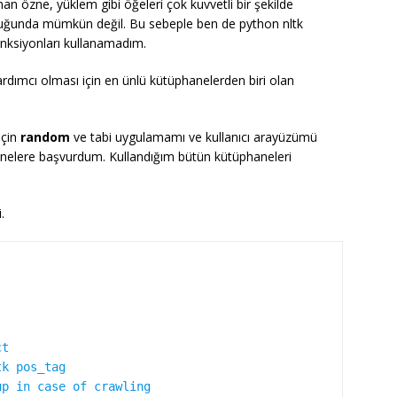
nan özne, yüklem gibi öğeleri çok kuvvetli bir şekilde
duğunda mümkün değil. Bu sebeple ben de python nltk
fonksiyonları kullanamadım.
rdımcı olması için en ünlü kütüphanelerden biri olan
için
random
ve tabi uygulamamı ve kullanıcı arayüzümü
nelere başvurdum. Kullandığım bütün kütüphaneleri
.
t

k pos_tag

p in case of crawling
