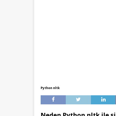
Python nltk
Neden Python nltk ile ş