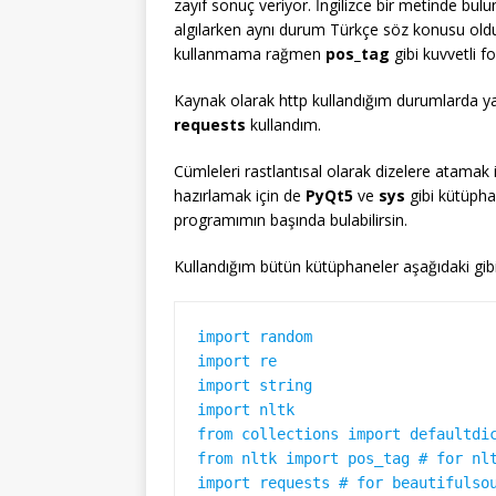
zayıf sonuç veriyor. İngilizce bir metinde bulu
algılarken aynı durum Türkçe söz konusu ol
kullanmama rağmen
pos_tag
gibi kuvvetli 
Kaynak olarak http kullandığım durumlarda ya
requests
kullandım.
Cümleleri rastlantısal olarak dizelere atamak 
hazırlamak için de
PyQt5
ve
sys
gibi kütüpha
programımın başında bulabilirsin.
Kullandığım bütün kütüphaneler aşağıdaki gibi
import random

import re

import string

import nltk

from collections import defaultdic
from nltk import pos_tag # for nlt
import requests # for beautifulsou