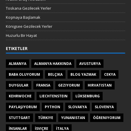
Toskana Gezilecek Yerler
Koşmaya Başlamak
Königsee Gezilecek Yerler
Huzurlu Bir Hayat
ETIKETLER
ALMANYA
ALMANYA HAKKINDA
AVUSTURYA
BABA OLUYORUM
BELÇIKA
BLOG YAZMAK
CEKYA
DUYGULAR
FRANSA
GEZIYORUM
HIRVATISTAN
KEHRWOCHE
LIECHTENSTEIN
LÜKSEMBURG
PAYLAŞIYORUM
PYTHON
SLOVAKYA
SLOVENYA
STUTTGART
TÜRKIYE
YUNANISTAN
ÖĞRENIYORUM
İNSANLAR
İSVIÇRE
İTALYA