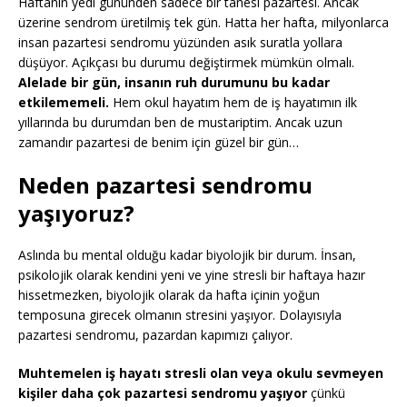
Haftanın yedi gününden sadece bir tanesi pazartesi. Ancak
üzerine sendrom üretilmiş tek gün. Hatta her hafta, milyonlarca
insan pazartesi sendromu yüzünden asık suratla yollara
düşüyor. Açıkçası bu durumu değiştirmek mümkün olmalı.
Alelade bir gün, insanın ruh durumunu bu kadar
etkilememeli.
Hem okul hayatım hem de iş hayatımın ilk
yıllarında bu durumdan ben de mustariptim. Ancak uzun
zamandır pazartesi de benim için güzel bir gün…
Neden pazartesi sendromu
yaşıyoruz?
Aslında bu mental olduğu kadar biyolojik bir durum. İnsan,
psikolojik olarak kendini yeni ve yine stresli bir haftaya hazır
hissetmezken, biyolojik olarak da hafta içinin yoğun
temposuna girecek olmanın stresini yaşıyor. Dolayısıyla
pazartesi sendromu, pazardan kapımızı çalıyor.
Muhtemelen iş hayatı stresli olan veya okulu sevmeyen
kişiler daha çok pazartesi sendromu yaşıyor
çünkü