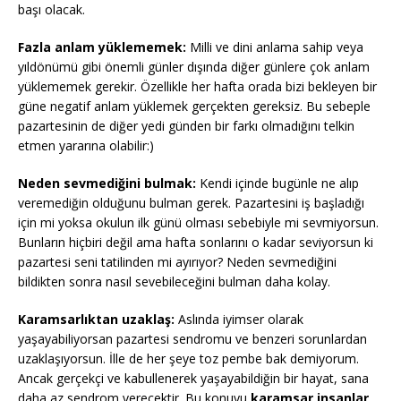
başı olacak.
Fazla anlam yüklememek:
Milli ve dini anlama sahip veya
yıldönümü gibi önemli günler dışında diğer günlere çok anlam
yüklememek gerekir. Özellikle her hafta orada bizi bekleyen bir
güne negatif anlam yüklemek gerçekten gereksiz. Bu sebeple
pazartesinin de diğer yedi günden bir farkı olmadığını telkin
etmen yararına olabilir:)
Neden sevmediğini bulmak:
Kendi içinde bugünle ne alıp
veremediğin olduğunu bulman gerek. Pazartesini iş başladığı
için mi yoksa okulun ilk günü olması sebebiyle mi sevmiyorsun.
Bunların hiçbiri değil ama hafta sonlarını o kadar seviyorsun ki
pazartesi seni tatilinden mi ayırıyor? Neden sevmediğini
bildikten sonra nasıl sevebileceğini bulman daha kolay.
Karamsarlıktan uzaklaş:
Aslında iyimser olarak
yaşayabiliyorsan pazartesi sendromu ve benzeri sorunlardan
uzaklaşıyorsun. İlle de her şeye toz pembe bak demiyorum.
Ancak gerçekçi ve kabullenerek yaşayabildiğin bir hayat, sana
daha az sendrom verecektir. Bu konuyu
karamsar insanlar