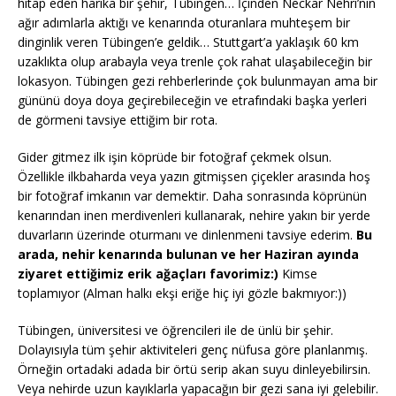
hitap eden harika bir şehir, Tübingen… İçinden Neckar Nehri’nin
ağır adımlarla aktığı ve kenarında oturanlara muhteşem bir
dinginlik veren Tübingen’e geldik… Stuttgart’a yaklaşık 60 km
uzaklıkta olup arabayla veya trenle çok rahat ulaşabileceğin bir
lokasyon. Tübingen gezi rehberlerinde çok bulunmayan ama bir
gününü doya doya geçirebileceğin ve etrafındaki başka yerleri
de görmeni tavsiye ettiğim bir rota.
Gider gitmez ilk işin köprüde bir fotoğraf çekmek olsun.
Özellikle ilkbaharda veya yazın gitmişsen çiçekler arasında hoş
bir fotoğraf imkanın var demektir. Daha sonrasında köprünün
kenarından inen merdivenleri kullanarak, nehire yakın bir yerde
duvarların üzerinde oturmanı ve dinlenmeni tavsiye ederim.
Bu
arada, nehir kenarında bulunan ve her Haziran ayında
ziyaret ettiğimiz erik ağaçları favorimiz:)
Kimse
toplamıyor (Alman halkı ekşi eriğe hiç iyi gözle bakmıyor:))
Tübingen, üniversitesi ve öğrencileri ile de ünlü bir şehir.
Dolayısıyla tüm şehir aktiviteleri genç nüfusa göre planlanmış.
Örneğin ortadaki adada bir örtü serip akan suyu dinleyebilirsin.
Veya nehirde uzun kayıklarla yapacağın bir gezi sana iyi gelebilir.