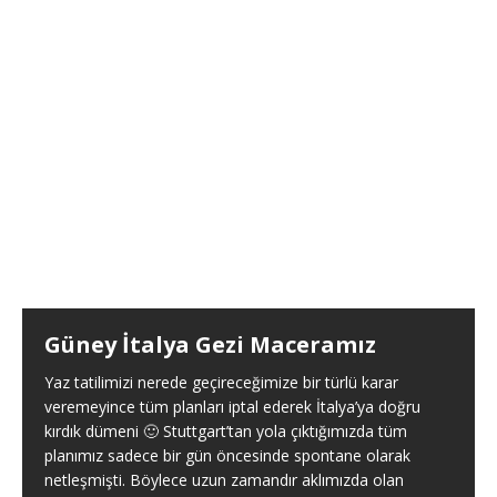
Güney İtalya Gezi Maceramız
Yaz tatilimizi nerede geçireceğimize bir türlü karar
veremeyince tüm planları iptal ederek İtalya’ya doğru
kırdık dümeni 🙂 Stuttgart’tan yola çıktığımızda tüm
planımız sadece bir gün öncesinde spontane olarak
netleşmişti. Böylece uzun zamandır aklımızda olan