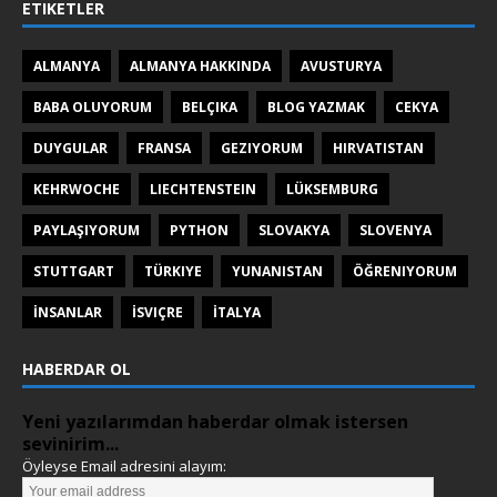
ETIKETLER
ALMANYA
ALMANYA HAKKINDA
AVUSTURYA
BABA OLUYORUM
BELÇIKA
BLOG YAZMAK
CEKYA
DUYGULAR
FRANSA
GEZIYORUM
HIRVATISTAN
KEHRWOCHE
LIECHTENSTEIN
LÜKSEMBURG
PAYLAŞIYORUM
PYTHON
SLOVAKYA
SLOVENYA
STUTTGART
TÜRKIYE
YUNANISTAN
ÖĞRENIYORUM
İNSANLAR
İSVIÇRE
İTALYA
HABERDAR OL
Yeni yazılarımdan haberdar olmak istersen
sevinirim...
Öyleyse Email adresini alayım: